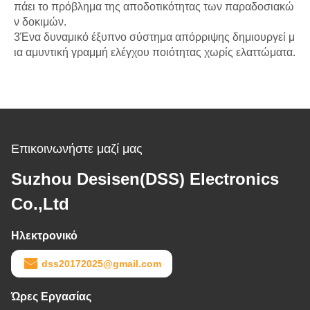
πάει το πρόβλημα της αποδοτικότητας των παραδοσιακώ
ν δοκιμών.
3Ένα δυναμικό έξυπνο σύστημα απόρριψης δημιουργεί μ
ια αμυντική γραμμή ελέγχου ποιότητας χωρίς ελαττώματα.
Επικοινωνήστε μαζί μας
Suzhou Desisen(DSS) Electronics
Co.,Ltd
Ηλεκτρονικό
dss20172025@gmail.com
Ώρες Εργασίας