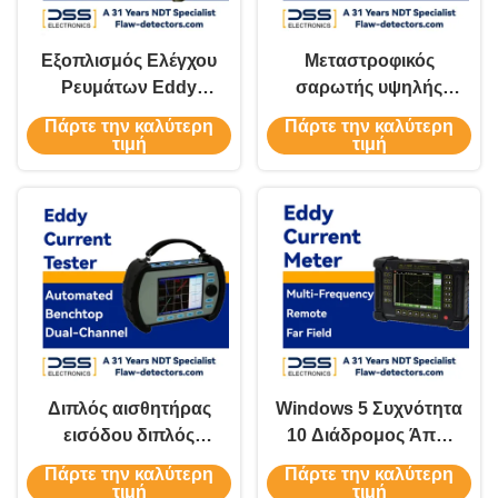
Εξοπλισμός Ελέγχου
Μεταστροφικός
Ρευμάτων Eddy
σαρωτής υψηλής
Υψηλής Ακρίβειας
ταχύτητας και
Πάρτε την καλύτερη
Πάρτε την καλύτερη
Υψηλής Ταχύτητας
φορητός ανιχνευτής
τιμή
τιμή
Φορητός FET-GS18J
ελαττωμάτων
ρεύματος Eddy
Διπλός αισθητήρας
Windows 5 Συχνότητα
εισόδου διπλός
10 Διάδρομος Άπω
κανάλι Eddy ρεύμα
Πεδίου Eddy
Πάρτε την καλύτερη
Πάρτε την καλύτερη
ανιχνευτής
Μετρητής ρεύματος
τιμή
τιμή