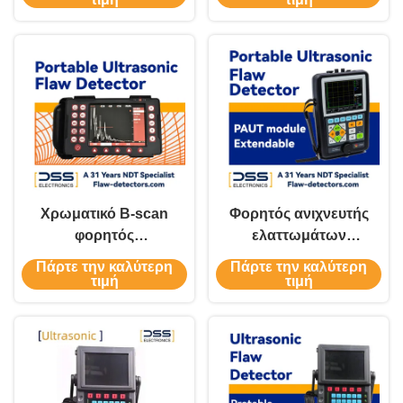
Έλεγχος
Ελαττωμάτων
Συγκολλήσεων
Μεταλλικός
Εξοπλισμός Μη
Υπερήχνος
Καταστροφικού
Ανιχνευτής HY-580
Ελέγχου HY-30
Χρωματικό B-scan
Φορητός ανιχνευτής
φορητός
ελαττωμάτων
υπερηχητικός
υπερήχων με
Πάρτε την καλύτερη
Πάρτε την καλύτερη
ανιχνευτής
επεκτάσιμη μονάδα
τιμή
τιμή
ελαττωμάτων HY-33
PAUT.