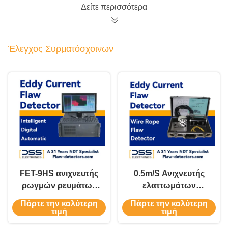
Δείτε περισσότερα
Έλεγχος Συρματόσχοινων
FET-9HS ανιχνευτής
0.5m/S Ανιχνευτής
ρωγμών ρευμάτων
ελαττωμάτων
στροβίλου για το
σχοινιών G-NDT
Πάρτε την καλύτερη
Πάρτε την καλύτερη
χαλύβδινο σύρμα
τιμή
τιμή
άνοιξη