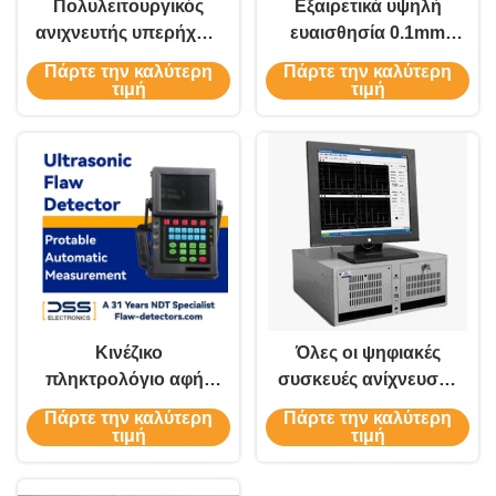
Πολυλειτουργικός
Εξαιρετικά υψηλή
ανιχνευτής υπερήχων
ευαισθησία 0.1mm
διατεταγμένης
υπερηχητικός
Πάρτε την καλύτερη
Πάρτε την καλύτερη
διάταξης
ανιχνευτής ρωγμών
τιμή
τιμή
UT+PAUT+TOFD
για τη βιομηχανική
DSS-PAUT28
χρήση
Κινέζικο
Όλες οι ψηφιακές
πληκτρολόγιο αφής
συσκευές ανίχνευσης
ψηφιακός υπερήχων
ελαττωμάτων με
Πάρτε την καλύτερη
Πάρτε την καλύτερη
ανιχνευτής
υπερήχους
τιμή
τιμή
ελαττωμάτων
πολλαπλών διαύλων
αυτόματη μέτρηση