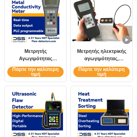
Μετρητής
Μετρητής ηλεκτρικής
Αγωγιμότητας
αγωγιμότητας,
Μετάλλων 60 KHz και
τεμάχια εργασίας που
Πάρτε την καλύτερη
Πάρτε την καλύτερη
500 KHz 0.51% - 112%
περιέχουν μη
τιμή
τιμή
IACS (πλήρης
αγώγιμα λεπτά
κλίμακα)
στρώματα