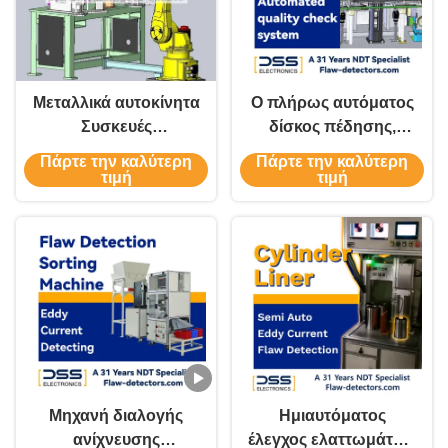
Μεταλλικά αυτοκίνητα
Ο πλήρως αυτόματος
Συσκευές
δίσκος πέδησης,
Εγκλειστικής
ανιχνευτής
Πάρτε την καλύτερη
Πάρτε την καλύτερη
Μειονότητας
ελαττωμάτων,
τιμή
τιμή
Τμημάτων
εντοπίζει ελεγχόμενο
Αυτοματοποιημένος
ρεύμα, SWT-607
Ανιχνευτής ρεύματος
Eddy FET-55H
Μηχανή διαλογής
Ημιαυτόματος
ανίχνευσης
έλεγχος ελαττωμάτων