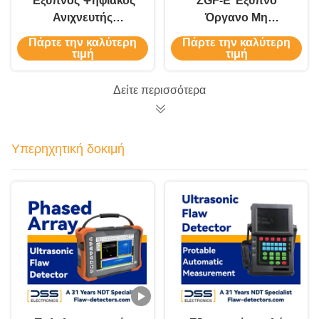
Έξυπνος Ψηφιακός
ZGF-E Έξυπνο
Ανιχνευτής
Όργανο Μη
Ελαττωμάτων
Καταστροφικής
Πάρτε την καλύτερη
Πάρτε την καλύτερη
Ρευμάτων Eddy FET-
Διαλογής
τιμή
τιμή
99T
Δείτε περισσότερα
Υπερηχητική δοκιμή