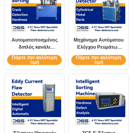
Αυτοματοποιημένος
Μηχάνημα Αυτόματου
διπλός κανάλι
Ελέγχου Ρευμάτων
ερευνητής
Eddy ODM SWT-610
Πάρτε την καλύτερη
Πάρτε την καλύτερη
ελαττωμάτων για
τιμή
τιμή
σύντομες μεταλλικές
ράβδους