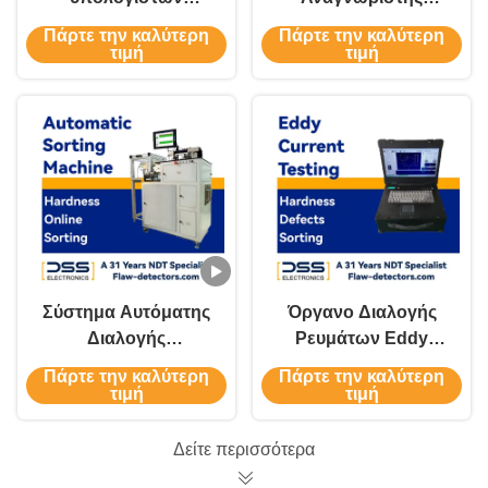
γραφείου
ελαττωμάτων
Πάρτε την καλύτερη
Πάρτε την καλύτερη
αυτοκινητικά μέρη
συρράγματος υψηλή
τιμή
τιμή
διαλογέων του Eddy
ευαισθησία
τρέχοντα που
ταξινομούν το
διαλογέα
σκληρότητας
Σύστημα Αυτόματης
Όργανο Διαλογής
Διαλογής
Ρευμάτων Eddy
Σκληρότητας EHS-1
Υψηλής Ακρίβειας,
Πάρτε την καλύτερη
Πάρτε την καλύτερη
Έξυπνο Ψηφιακό
τιμή
τιμή
Όργανο Διαλογής
Υψηλής Ταχύτητας
Δείτε περισσότερα