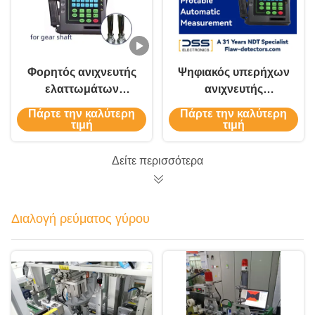
Φορητός ανιχνευτής
Ψηφιακός υπερήχων
ελαττωμάτων
ανιχνευτής
υπερήχων Πεδίο
ελαττωμάτων
Πάρτε την καλύτερη
Πάρτε την καλύτερη
σάρωσης 0-6000 mm
αυτόματη μέτρηση
τιμή
τιμή
Συχνότητα
HY-350
λειτουργίας 0,4-20
Δείτε περισσότερα
MHz
Διαλογή ρεύματος γύρου