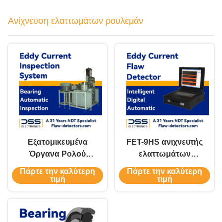
Ανίχνευση ελαττωμάτων ρουλεμάν
Εξατομικευμένα
FET-9HS ανιχνευτής
Όργανα Ρολού
ελαττωμάτων
Ρουλεμάν Eddy
συρματικού ρεύματος
Πάρτε την καλύτερη
Πάρτε την καλύτερη
Current για Μη
περιστροφής
τιμή
τιμή
Καταστροφικό
Έλεγχο ETP-2