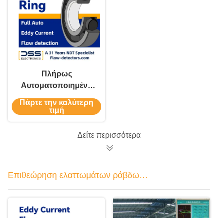
Πλήρως
Αυτοματοποιημένη
Αποτελεσματική
Πάρτε την καλύτερη
Επιθεώρηση
τιμή
Ελαττωμάτων
Δακτυλίων Ρουλεμάν
Δείτε περισσότερα
με Ρεύματα Eddy
Επιθεώρηση ελαττωμάτων ράβδων
μεταλλικών σωλήνων