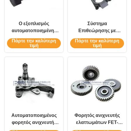
Ο εξοπλισμός
Σύστημα
αυτοματοποιημένης
Επιθεώρησης με
επιθεώρησης
Ρεύματα Eddy σε
Πάρτε την καλύτερη
Πάρτε την καλύτερη
ελαττωμάτων
Μπιέλες - Για Φορητή
τιμή
τιμή
ηλεκτρικού κελύφους.
Χρήση
Αυτοματοποιημένος
Φορητός ανιχνευτής
φορητός ανιχνευτής
ελαττωμάτων FET-
ελαττωμάτων Eddy
9HS