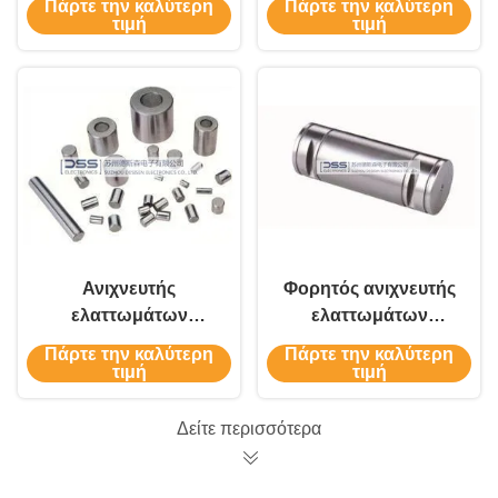
Πάρτε την καλύτερη
Πάρτε την καλύτερη
Current Intelligent
τιμή
τιμή
Digital
Ανιχνευτής
Φορητός ανιχνευτής
ελαττωμάτων
ελαττωμάτων
κυκλικού ρεύματος
ρευμάτων Eddy για
Πάρτε την καλύτερη
Πάρτε την καλύτερη
για ανίχνευση
επιθεώρηση ρωγμών
τιμή
τιμή
ρωγμών κυλίνδρων
και θερμικής
FET-9HS
επεξεργασίας σε
Δείτε περισσότερα
πείρους άξονα FET-
9HS