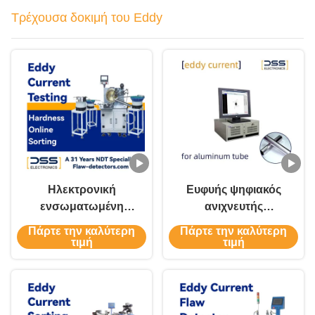
FET-99S
Τρέχουσα δοκιμή του Eddy
Ηλεκτρονική
Ευφυής ψηφιακός
ενσωματωμένη
ανιχνευτής
μηχανή δοκιμής
ελαττωμάτων
Πάρτε την καλύτερη
Πάρτε την καλύτερη
ρεύματος Eddy OEM
ρεύματος Eddy Ένα
τιμή
τιμή
σχετικά ανεξάρτητο
κανάλι δοκιμής