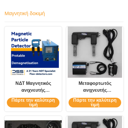
Μαγνητική δοκιμή
ΝΔΤ Μαγνητικός
Μεταφορτωτός
ανιχνευτής
ανιχνευτής
ελαττωμάτων
ελαττωμάτων
Πάρτε την καλύτερη
Πάρτε την καλύτερη
σωματιδίων φορητό
μαγνητικού ζυγού
τιμή
τιμή
CDX-V
YHY602 AC/DC για
σιδηρομαγνητικά
υλικά