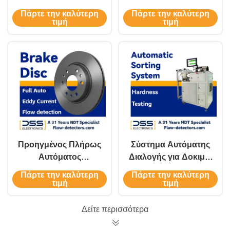
ελαττωμάτων με
κυλινδροχιτωνίου με
Πάρτε την καλύτερη
Πάρτε την καλύτερη
οθόνη LCD SWT-636
τη μέθοδο των
τιμή
τιμή
ρευμάτων Foucault
(NDT)
Προηγμένος Πλήρως
Σύστημα Αυτόματης
Αυτόματος
Διαλογής για Δοκιμές
Ανιχνευτής Δίσκων
Σκληρότητας EHS-1X
Πάρτε την καλύτερη
Πάρτε την καλύτερη
Φρένων SWT-608
τιμή
τιμή
Δείτε περισσότερα