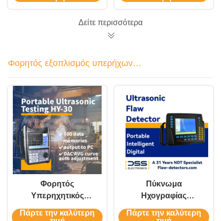
ελαττωμάτων
Δείτε περισσότερα
Φορητός εξοπλισμός υπερήχων
δοκιμών
Φορητός
Πύκνωμα
Υπερηχητικός
Ηχογραφίας
Ανιχνευτής
Υπερήχων
Πάρτε την καλύτερη
Πάρτε την καλύτερη
Ελαττωμάτων
Ανιχνευτής
τιμή
τιμή