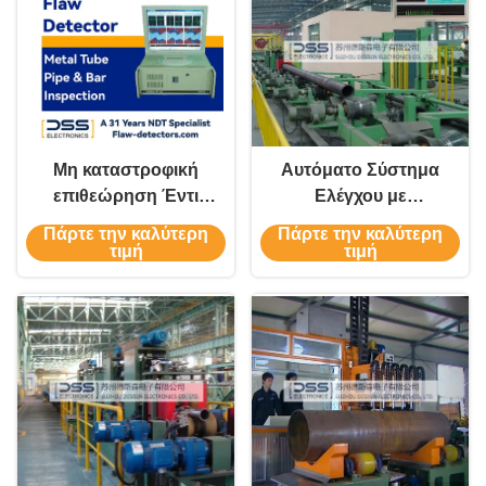
Μη καταστροφική
Αυτόματο Σύστημα
επιθεώρηση Έντι
Ελέγχου με
ρεύμα ανιχνευτής
Υπερήχους και
Πάρτε την καλύτερη
Πάρτε την καλύτερη
ελαττωμάτων για
Ρεύματα Eddy για
τιμή
τιμή
σωλήνα χαλκού
Σωλήνες