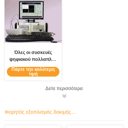
Όλες οι συσκευές
ψηφιακού πολλαπλού
καναλιού
Πάρτε την καλύτερη
υπερηχητικού
τιμή
εντοπισμού
ελαττωμάτων
Δείτε περισσότερα
Φορητός εξοπλισμός δοκιμής
ρεύματος Eddy