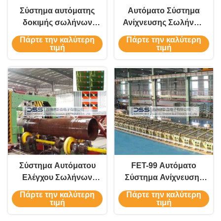
Σύστημα αυτόματης
Αυτόματο Σύστημα
δοκιμής σωλήνων
Ανίχνευσης Σωλήνων
από ατσάλι
με Συγκόλληση Υπό
Πάρτε την καλύτερη
Πάρτε την καλύτερη
Ηλεκτρική
τιμή
τιμή
Συσσώρευση
Σύστημα Αυτόματου
FET-99 Αυτόματο
Ελέγχου Σωλήνων
Σύστημα Ανίχνευσης
Συγκόλλησης ERW
Ελαττωμάτων Υλικών
Πάρτε την καλύτερη
Πάρτε την καλύτερη
Εκτός/Εντός Δικτύου
Σωλήνων και
τιμή
τιμή
Ράβδων