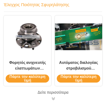
Έλεγχος Ποιότητας Σφυρηλάτησης
Φορητός ανιχνευτής
Αυτόματος διαλογέας
ελαττωμάτων
στροβιλισμού
ρευμάτων FET-9HS
ρευμάτων για
Πάρτε την καλύτερη
Πάρτε την καλύτερη
για επιθεώρηση
εξαρτήματα
τιμή
τιμή
ρωγμών τροχών και
σφυρηλάτησης |
οπών
Σύστημα
Δείτε περισσότερα
επιθεώρησης
ελαττωμάτων DSS