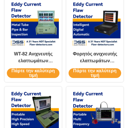
WT-82 Ανιχνευτής
Φορητός ανιχνευτής
ελαττωμάτων
ελαττωμάτων
μετάλλων
μεταλλικών
Πάρτε την καλύτερη
Πάρτε την καλύτερη
σωλήνων, ράβδων,
τιμή
τιμή
καλωδίων, σωλήνων,
ράβδων χάλυβα,
σύρματος χαλκού