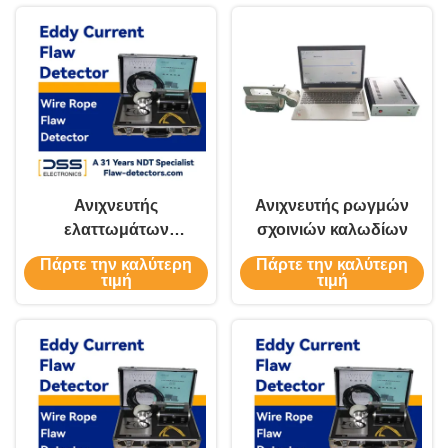
Ανιχνευτής
Ανιχνευτής ρωγμών
ελαττωμάτων
σχοινιών καλωδίων
συρματόσχοινων μη
Πάρτε την καλύτερη
Πάρτε την καλύτερη
καταστροφικός G-
τιμή
τιμή
NDT