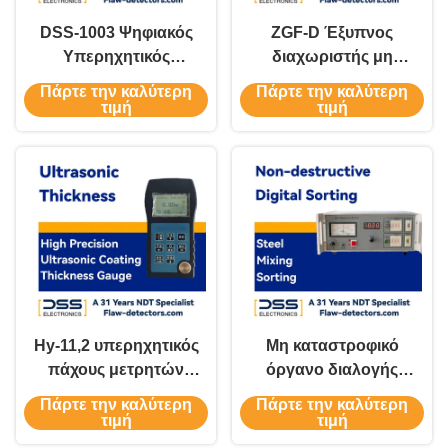
DSS-1003 Ψηφιακός
ZGF-D Έξυπνος
Υπερηχητικός
διαχωριστής μη
Ανιχνευτής
καταστροφικής
Πάρτε την καλύτερη
Πάρτε την καλύτερη
Ελαττωμάτων
δοκιμής
τιμή
τιμή
υπερθέρμανσης
χάλυβα
Hy-11,2 υπερηχητικός
Μη καταστροφικό
πάχους μετρητών
όργανο διαλογής
μετρητής πάχους
ψηφιακού χάλυβα
Πάρτε την καλύτερη
Πάρτε την καλύτερη
επιστρώματος
SGF-1B
τιμή
τιμή
υψηλής ακρίβειας