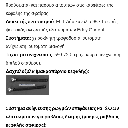
θραύσματα) και παρουσία τρυπών στις καρφίτσες της
κεφαλής της σφαίρας.
Διοικητής εντοπισμού
: FET Δύο κανάλια 99S Ευφυής
ψηφιακός ανιχνευτής ελαττωμάτων Eddy Current
Συστήματα
: χειροκίνητη τροφοδοσία, αυτόματη
ανίχνευση, αυτόματη διαλογή.
Ταχύτητα ανίχνευσης
: 550-720 τεμάχια/ώρα (ανίχνευση
διπλού σταθμού).
Δαχτυλόξυλα (μακροπύργιο κεφαλής)
:
Σύστημα ανίχνευσης ρωγμών επιφάνειας και άλλων
ελαττωμάτων για ράβδους δέσμης (μακρές ράβδους
κεφαλής σφαίρας)
: