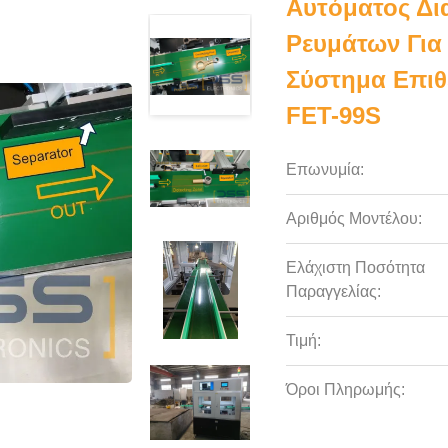
Αυτόματος Δι
Ρευμάτων Για
Σύστημα Επι
FET-99S
Επωνυμία:
Αριθμός Μοντέλου:
Ελάχιστη Ποσότητα
Παραγγελίας:
Τιμή:
Όροι Πληρωμής: