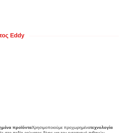
τος Eddy
ημένα προϊόντα
Χρησιμοποιούμε προχωρημένα
τεχνολογία
ές στο πεδίο ρεύματος δίνης για τον εντοπισμό πιθανών