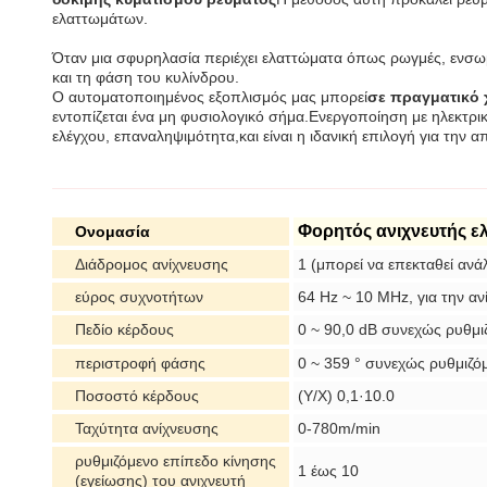
ελαττωμάτων.
Όταν μια σφυρηλασία περιέχει ελαττώματα όπως ρωγμές, ενσωμ
και τη φάση του κυλίνδρου.
Ο αυτοματοποιημένος εξοπλισμός μας μπορεί
σε πραγματικό 
εντοπίζεται ένα μη φυσιολογικό σήμα.Ενεργοποίηση με ηλεκτρι
ελέγχου, επαναληψιμότητα,και είναι η ιδανική επιλογή για τη
Φορητός ανιχνευτής 
Ονομασία
Διάδρομος ανίχνευσης
1 (μπορεί να επεκταθεί ανά
εύρος συχνοτήτων
64 Hz ~ 10 MHz, για την α
Πεδίο κέρδους
0 ~ 90,0 dB συνεχώς ρυθμι
περιστροφή φάσης
0 ~ 359 ° συνεχώς ρυθμιζό
Ποσοστό κέρδους
(Y/X) 0,1·10.0
Ταχύτητα ανίχνευσης
0-780m/min
ρυθμιζόμενο επίπεδο κίνησης
1 έως 10
(εγείωσης) του ανιχνευτή