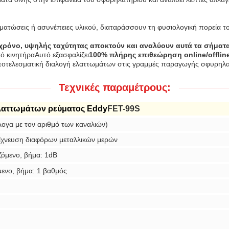
ατώσεις ή ασυνέπειες υλικού, διαταράσσουν τη φυσιολογική πορεία 
χρόνο, υψηλής ταχύτητας αποκτούν και αναλύουν αυτά τα σήματ
κό κινητήραΑυτό εξασφαλίζει
100% πλήρης επιθεώρηση online/offlin
ν αποτελεσματική διαλογή ελαττωμάτων στις γραμμές παραγωγής σφυρηλα
Τεχνικές παραμέτρους:
ελαττωμάτων ρεύματος Eddy
FET-9
9S
λογα με τον αριθμό των καναλιών)
νίχνευση διαφόρων μεταλλικών μερών
ζόμενο, βήμα: 1dB
μενο, βήμα: 1 βαθμός