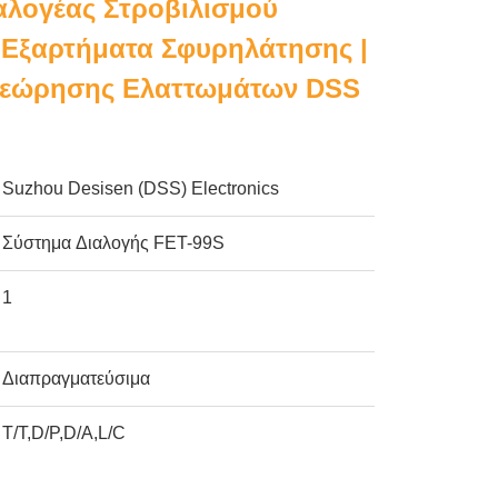
αλογέας Στροβιλισμού
 Εξαρτήματα Σφυρηλάτησης |
θεώρησης Ελαττωμάτων DSS
Suzhou Desisen (DSS) Electronics
Σύστημα Διαλογής FET-99S
1
Διαπραγματεύσιμα
T/T,D/P,D/A,L/C