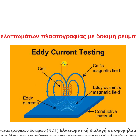
 ελαττωμάτων πλαστογραφίας με δοκιμή ρεύμα
η καταστροφικών δοκιμών (NDT).
Ελαττωματική διαλογή σε σφυρηλατ
ατα δίνης στην επιφάνεια του σφυρηλατηρίου και αναλύει λεπτές αλλαγ