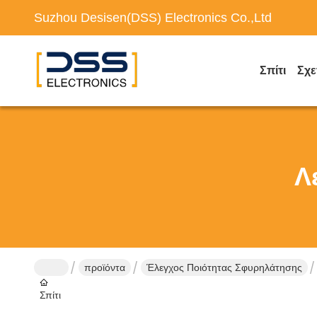
Suzhou Desisen(DSS) Electronics Co.,Ltd
Σπίτι
Σχε
Λ
προϊόντα
Έλεγχος Ποιότητας Σφυρηλάτησης
Σπίτι