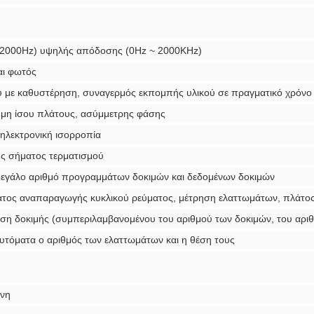
 2000Hz) υψηλής απόδοσης (0Hz ~ 2000KHz)
αι φωτός
 με καθυστέρηση, συναγερμός εκπομπής υλικού σε πραγματικό χρόνο
 μη ίσου πλάτους, ασύμμετρης φάσης
 ηλεκτρονική ισορροπία
ης σήματος τερματισμού
 μεγάλο αριθμό προγραμμάτων δοκιμών και δεδομένων δοκιμών
ατος αναπαραγωγής κυκλικού ρεύματος, μέτρηση ελαττωμάτων, πλάτος,
εση δοκιμής (συμπεριλαμβανομένου του αριθμού των δοκιμών, του αριθ
 αυτόματα ο αριθμός των ελαττωμάτων και η θέση τους
ένη