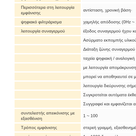
Περισσότερα στη λειτουργία
αντίσταση, χρονική βάση·
εμφάνισης
ψηφιακό φιλτράρισμα
χαμηλής απόδοσης (0Hz ~
λειτουργία συναγερμού
έξοδος συναγερμού ήχου κ
Ασύρματο εκπομπής υλικού
Διάταξη ζώνης συναγερμού
ταχεία ψηφιακή / αναλογική
με λειτουργία απομάκρυνσ
μπορεί να αποθηκευτεί σε
λειτουργία διεύρυνσης σήμ
Συγκροτείται αυτόματα έκθ
Συγγραφεί και εμφανίζεται
συντελεστής απεικόνισης με
1 ~ 100
εξασθένιση
Τρόπος εμφάνισης
στερεή γραμμή, εξασθενημ