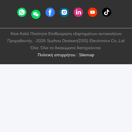
Κίνα Καλό Ποιότητα Επιθεώρηση εξαρτημάτων αυτοκινήτων
Προμηθευτής. -2026 Suzhou Desisen(DSS) Electronics Co.,Ltd
Όλα. Όλα τα δικαιώματα διατηρούνται.
Πολιτική απορρήτου
|
Sitemap