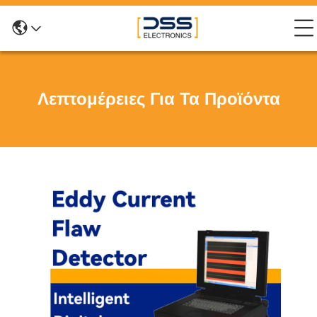
Λεπτομέρειες Για Τα Προϊόντα