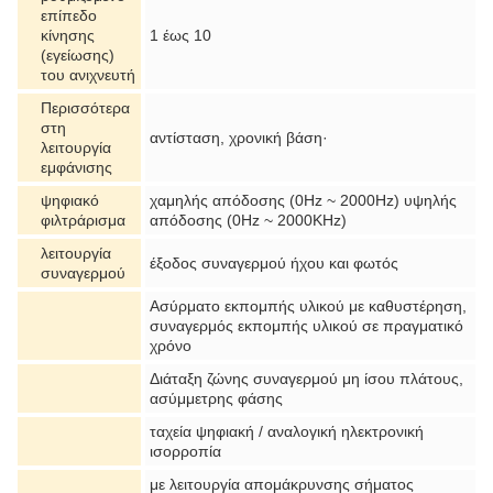
επίπεδο
κίνησης
1 έως 10
(εγείωσης)
του ανιχνευτή
Περισσότερα
στη
αντίσταση, χρονική βάση·
λειτουργία
εμφάνισης
ψηφιακό
χαμηλής απόδοσης (0Hz ~ 2000Hz) υψηλής
φιλτράρισμα
απόδοσης (0Hz ~ 2000KHz)
λειτουργία
έξοδος συναγερμού ήχου και φωτός
συναγερμού
Ασύρματο εκπομπής υλικού με καθυστέρηση,
συναγερμός εκπομπής υλικού σε πραγματικό
χρόνο
Διάταξη ζώνης συναγερμού μη ίσου πλάτους,
ασύμμετρης φάσης
ταχεία ψηφιακή / αναλογική ηλεκτρονική
ισορροπία
με λειτουργία απομάκρυνσης σήματος