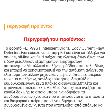
Περιγραφή Προϊόντος
Περιγραφή του προϊόντος:
Το φορητό FET-99ST Intelligent Digital Eddy Current Flaw
Detector είναι εύκολο να μεταφερθεί και είναι κατάλληλο για
on-line, off-line και field ανίχνευση ελαττωμάτων όλων των
ειδών μεταλλικών εξαρτημάτων, εξαρτημάτων
αυτοκινήτων,Μεταλλικοί σωλήνες, ράβδους και καλωδίων,
και μπορεί να χρησιμοποιηθεί για την αυτόματη ανίχνευση
ελαττωμάτων άλλων μηχανικών μερών, όπως εσωτερικό
τοίχωμα σωλήνων, σανίδες τρύπησης, δαχτυλίδια
ρυμουλκούμενων, κενά πλάκες διαφάνειας,Μπιλέτα και
στρογγυλά μπιλέτα, κλπ. Διαθέτει ένα σχετικά ανεξάρτητο
κανάλι δοκιμής το οποίο μπορεί να οδηγήσει τα
συνδυασμένα ανιχνευτικά που αποτελούνται από απόλυτα
και διαφορικά σπείρα.μπορεί να οδηγήσει τον
συνδυασμένο ανιχνευτή που αποτελείται από απόλυτα και