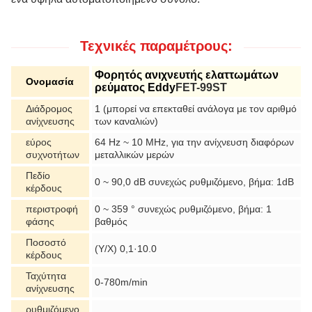
Τεχνικές παραμέτρους:
Φορητός ανιχνευτής ελαττωμάτων
Ονομασία
ρεύματος Eddy
FET-9
9
S
Τ
Διάδρομος
1 (μπορεί να επεκταθεί ανάλογα με τον αριθμό
ανίχνευσης
των καναλιών)
εύρος
64 Hz ~ 10 MHz, για την ανίχνευση διαφόρων
συχνοτήτων
μεταλλικών μερών
Πεδίο
0 ~ 90,0 dB συνεχώς ρυθμιζόμενο, βήμα: 1dB
κέρδους
περιστροφή
0 ~ 359 ° συνεχώς ρυθμιζόμενο, βήμα: 1
φάσης
βαθμός
Ποσοστό
(Y/X) 0,1·10.0
κέρδους
Ταχύτητα
0-780m/min
ανίχνευσης
ρυθμιζόμενο