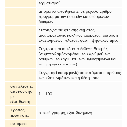
τερματισμού
μπορεί να αποθηκευτεί σε μεγάλο αριθμό
προγραμμάτων δοκιμών και δεδομένων
δοκιμών
λειτουργία διεύρυνσης σήματος
αναπαραγωγής κυκλικού ρεύματος, μέτρηση
ελαττωμάτων, πλάτος, φάση, ψηφιακές τιμές
Συγκροτείται αυτόματα έκθεση δοκιμής
(συμπεριλαμβανομένου του αριθμού των
δοκιμών, του αριθμού των εγκεκριμένων και
των μη εγκεκριμένων)
Συγγραφεί και εμφανίζεται αυτόματα ο αριθμός
των ελαττωμάτων και η θέση τους
συντελεστής
απεικόνισης
1 ~ 100
με
εξασθένιση
Τρόπος
στερεή γραμμή, εξασθενημένη
εμφάνισης
αυτόματο