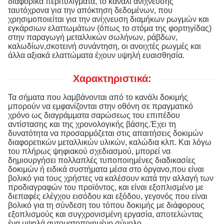
διαφορικά περιτυλίγματα, το κανάλι ανίχνευσης
ταυτόχρονα για την απόκτηση δεδομένων, που
χρησιμοποιείται για την ανίχνευση διαμήκων ρωγμών και
εγκάρσιων ελαττωμάτων (όπως το στόμα της φορτηγίδας)
στην παραγωγή μεταλλικών σωλήνων, ράβδων,
καλωδίων,σκοτεινή συνάντηση, οι ανοιχτές ρωγμές και
άλλα αξιακά ελαττώματα έχουν υψηλή ευαισθησία.
Χαρακτηριστικά:
Τα σήματα που λαμβάνονται από το κανάλι δοκιμής
μπορούν να εμφανίζονται στην οθόνη σε πραγματικό
χρόνο ως διαγράμματα σαρώσεως του επιπέδου
αντίστασης και της χρονολογικής βάσης.Έχει τη
δυνατότητα να προσαρμόζεται στις απαιτήσεις δοκιμών
διαφορετικών μεταλλικών υλικών, καλώδια κλπ. Και λόγω
του πλήρως ψηφιακού σχεδιασμού, μπορεί να
δημιουργήσει πολλαπλές τυποποιημένες διαδικασίες
δοκιμών ή ειδικά συστήματα μέσα στο όργανο,που είναι
βολικό για τους χρήστες να καλέσουν κατά την αλλαγή των
προδιαγραφών του προϊόντος, και είναι εξοπλισμένο με
διεπαφές ελέγχου εισόδου και εξόδου, γεγονός που είναι
βολικό για τη σύνδεση του τόπου δοκιμής με διάφορους
εξοπλισμούς και συγχρονισμένη εργασία, αποτελώντας
ένα υψηλά αυτοματοποιημένο σύνολο.