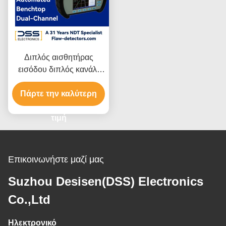
Διπλός αισθητήρας
εισόδου διπλός κανάλι
Eddy ρεύμα ανιχνευτής
Πάρτε την καλύτερη
ελαττωμάτων
τιμή
Επικοινωνήστε μαζί μας
Suzhou Desisen(DSS) Electronics
Co.,Ltd
Ηλεκτρονικό